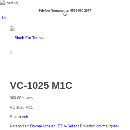
Telefon Numaramız: 0535 850 2977
0
VC-1025 M1C
960.00
₺
+KDV
VC-1025 M1C
Stokta yok
Kategoriler:
Dövme İğneleri
,
EZ V-Sellect
Etiketler:
dövme iğnesi