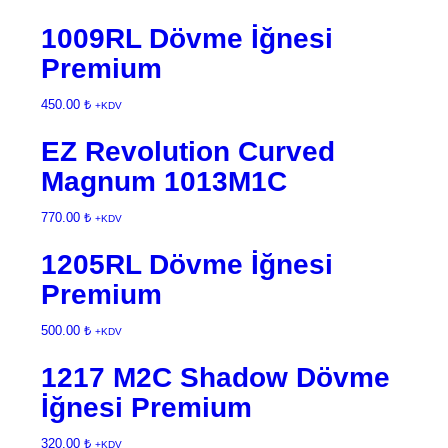
1009RL Dövme İğnesi
Premium
450.00
₺
+KDV
EZ Revolution Curved
Magnum 1013M1C
770.00
₺
+KDV
1205RL Dövme İğnesi
Premium
500.00
₺
+KDV
1217 M2C Shadow Dövme
İğnesi Premium
320.00
₺
+KDV