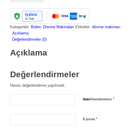
JL1206
adet
Kategoriler:
Bobin
,
Dövme Makinaları
Etiketler:
dövme makinası
Açıklama
Değerlendirmeler (0)
Açıklama
Değerlendirmeler
Henüz değerlendirme yapılmadı.
*
*
İsim
Derecelendirmeniz
*
E-posta