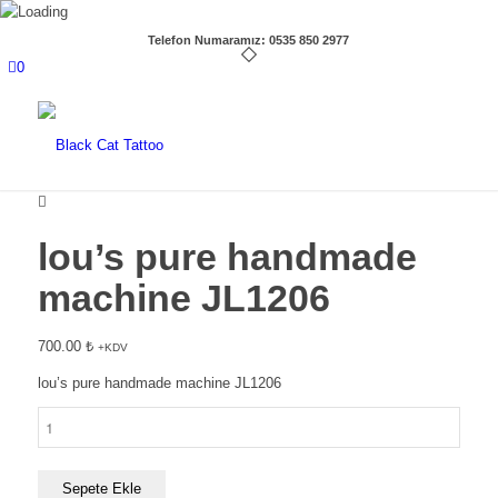
Telefon Numaramız: 0535 850 2977
0
lou’s pure handmade
machine JL1206
700.00
₺
+KDV
lou’s pure handmade machine JL1206
lou's
pure
handmade
machine
Sepete Ekle