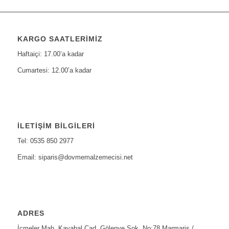
KARGO SAATLERIMIZ
Haftaiçi: 17.00’a kadar
Cumartesi: 12.00’a kadar
İLETIŞIM BILGILERI
Tel: 0535 850 2977
Email: siparis@dovmemalzemecisi.net
ADRES
İçmeler Mah. Kayabal Cad. Gölenye Sok. No:78 Marmaris /