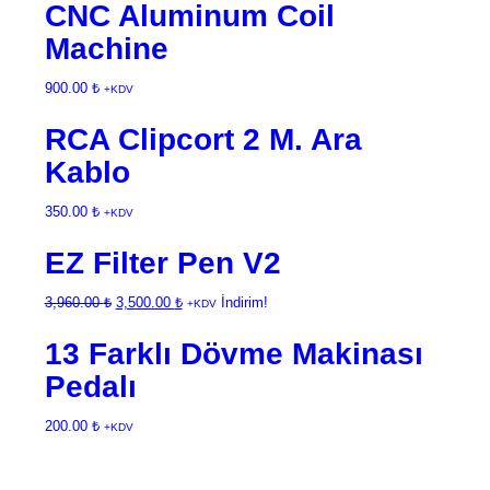
CNC Aluminum Coil
Machine
900.00
₺
+KDV
RCA Clipcort 2 M. Ara
Kablo
350.00
₺
+KDV
EZ Filter Pen V2
Orijinal
Şu
3,960.00
₺
3,500.00
₺
İndirim!
+KDV
fiyat:
andaki
13 Farklı Dövme Makinası
3,960.00 ₺.
fiyat:
3,500.00 ₺.
Pedalı
200.00
₺
+KDV