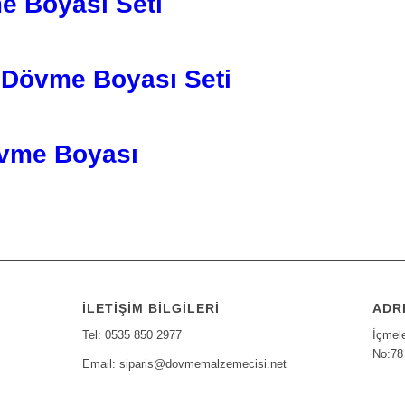
e Boyası Seti
i Dövme Boyası Seti
övme Boyası
İLETIŞIM BILGILERI
ADR
Tel: 0535 850 2977
İçmel
No:78
Email: siparis@dovmemalzemecisi.net