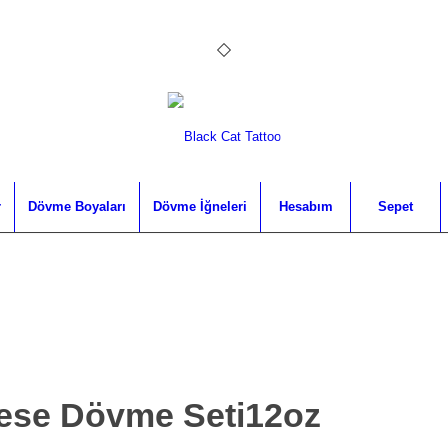
r
Dövme Boyaları
Dövme İğneleri
Hesabım
Sepet
nese Dövme Seti12oz