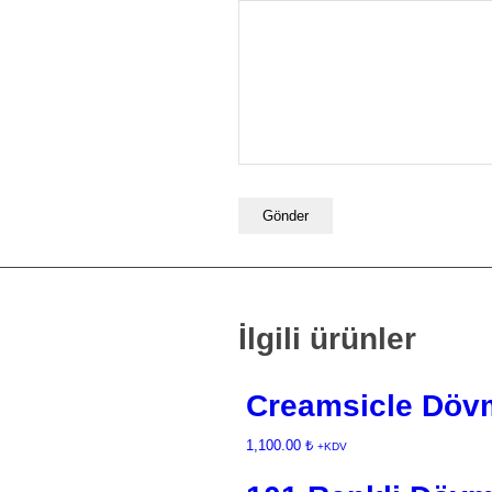
İlgili ürünler
Creamsicle Döv
1,100.00
₺
+KDV