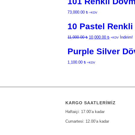
101 Renkli Dövm
73,000.00
₺
+KDV
10 Pastel Renkl
Orijinal
Şu
11,000.00
₺
10,000.00
₺
İndirim!
+KDV
fiyat:
andaki
Purple Silver D
11,000.00 ₺.
fiyat:
10,000.00 ₺.
1,100.00
₺
+KDV
KARGO SAATLERIMIZ
Haftaiçi: 17.00’a kadar
Cumartesi: 12.00’a kadar