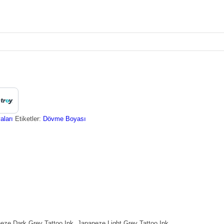
aları
Etiketler:
Dövme Boyası
eze Dark Grey Tattoo Ink, Japaneze Light Grey Tattoo Ink.