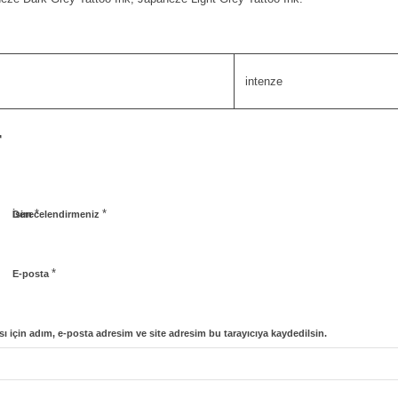
intenze
r
*
*
İsim
Derecelendirmeniz
*
E-posta
 için adım, e-posta adresim ve site adresim bu tarayıcıya kaydedilsin.