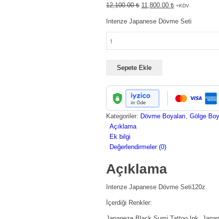
Orijinal
Şu
12,100.00
₺
11,800.00
₺
+KDV
fiyat:
andaki
Intenze Japanese Dövme Seti
12,100.00 ₺.
fiyat:
11,800.00 ₺.
Intenze
Japanese
Dövme
Seti12oz
Sepete Ekle
adet
Kategoriler:
Dövme Boyaları
,
Gölge Boy
Açıklama
Ek bilgi
Değerlendirmeler (0)
Açıklama
Intenze Japanese Dövme Seti120z
İçerdiği Renkler:
Japaneze Black Sumi Tattoo Ink, Japan