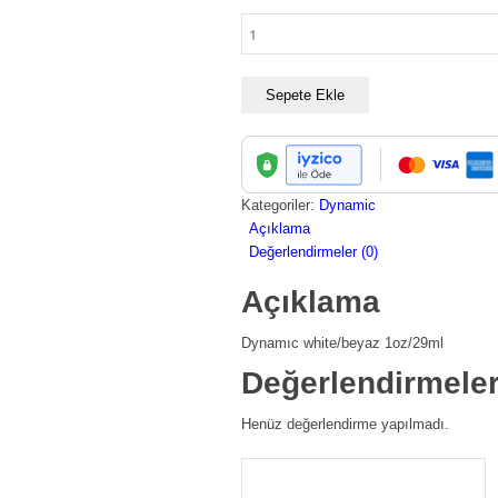
Dynamıc
whıte
Tattoo
İnk
Sepete Ekle
1oz
adet
Kategoriler:
Dynamic
Açıklama
Değerlendirmeler (0)
Açıklama
Dynamıc white/beyaz 1oz/29ml
Değerlendirmele
Henüz değerlendirme yapılmadı.