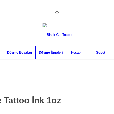
r
Dövme Boyaları
Dövme İğneleri
Hesabım
Sepet
 Tattoo İnk 1oz