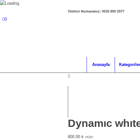
Telefon Numaramız: 0535 850 2977
0
Anasayfa
Kategorile
Dynamıc whıte
800.00
₺
+KDV