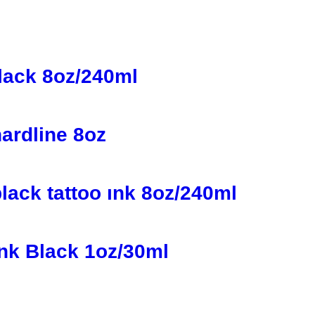
lack 8oz/240ml
ardline 8oz
lack tattoo ınk 8oz/240ml
ınk Black 1oz/30ml