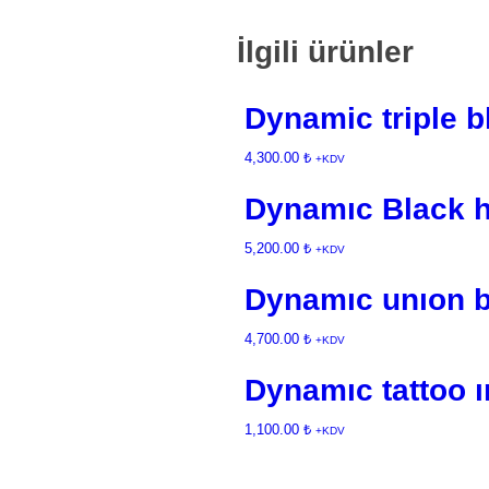
İlgili ürünler
Dynamic triple b
4,300.00
₺
+KDV
Dynamıc Black h
5,200.00
₺
+KDV
Dynamıc unıon b
4,700.00
₺
+KDV
Dynamıc tattoo 
1,100.00
₺
+KDV