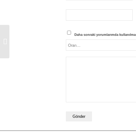
Daha sonraki yorumlarımda kullanılması
Dynamıc Black hardline
8oz